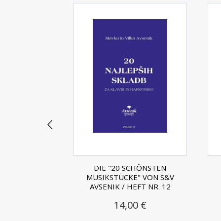
CHÖNSTEN
DIE "20 SCHÖNSTEN
" VON S&V
MUSIKSTÜCKE" VON S&V
EFT NR. 11
AVSENIK / HEFT NR. 12
0 €
14,00 €