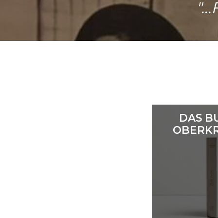
"..
DAS B
OBERKR