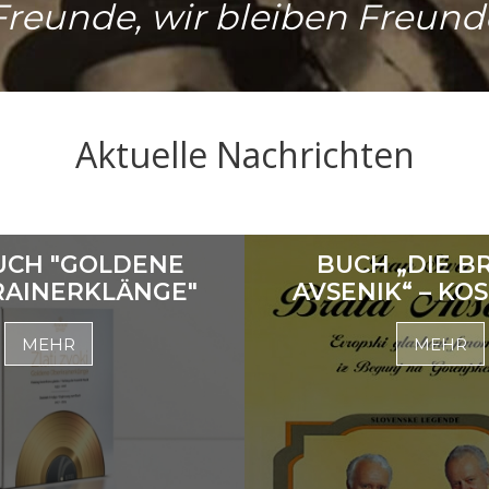
.Freunde, wir bleiben Freunde
Aktuelle Nachrichten
UCH "GOLDENE
BUCH „DIE B
AINERKLÄNGE"
AVSENIK“ – KO
MEHR
MEHR