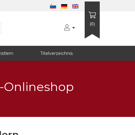
(0)
stlern
Titelverzeichnis
k-Onlineshop
lern