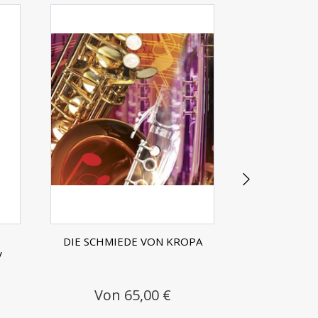
DIE SCHMIEDE VON KROPA
KÜSS 
V
Von 65,00 €
10