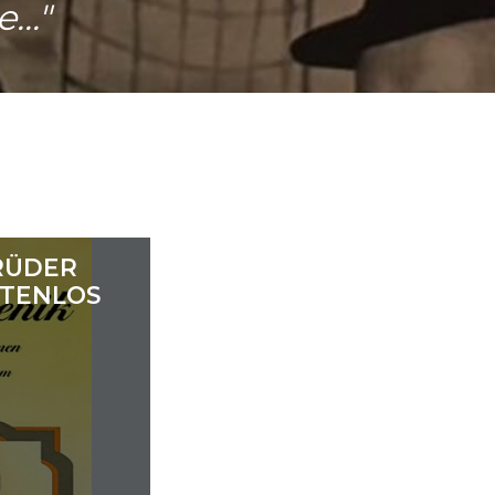
..."
RÜDER
STENLOS