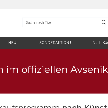
NEU
! SONDERAKTION !
Nach Kün
im offiziellen Avseni
kaufsprogramm
nach Künst