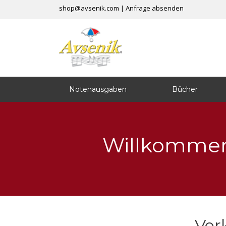
shop@avsenik.com
|
Anfrage absenden
Notenausgaben
Bücher
Willkommen 
Ver