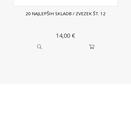
20 NAJLEPŠIH SKLADB / ZVEZEK ŠT. 12
14,00 €
PRIJAVA NA E-NOVICE
Prijavite se na naše elektronske novice in prvi
izvedite za aktualne ugodnosti in novo
ponudbo v spletni trgovini.