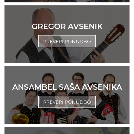
GREGOR AVSENIK
PREVERI PONUDBO
ANSAMBEL SAŠA AVSENIKA
PREVERI PONUDBO