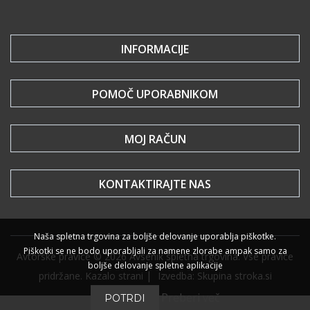
INFORMACIJE
POMOČ UPORABNIKOM
MOJ RAČUN
KONTAKTIRAJTE NAS
Naša spletna trgovina za boljše delovanje uporablja piškotke.
Piškotki se ne bodo uporabljali za namene zlorabe ampak samo za
Avtorske pravice © 2026 Avsenik spletna trgovina. Vse pravice
boljše delovanje spletne aplikacije
|
pridržane.
Kazalo strani
Izvedba: Skupina stroka.si
Preberi več
POTRDI