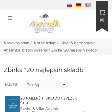
(0)
/
/
/
Naslovna stran
Notne izdaje
Klavir & harmonika
/
Ansambel bratov Avsenik
Zbirka “20 najlepših skladb”
Zbirka “20 najlepših skladb”
RAZVRSTI
Položaj
20 NAJLEPŠIH SKLADB / ZVEZEK
ŠT. 1
Slavko & Vilko Avsenik