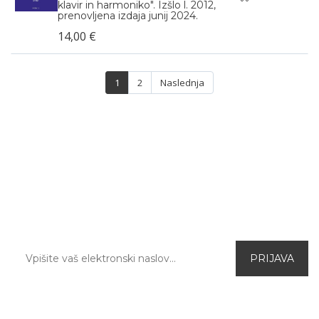
klavir in harmoniko". Izšlo l. 2012,
prenovljena izdaja junij 2024.
14,00 €
1
2
Naslednja
PRIJAVA NA E-NOVICE
Prijavite se na naše elektronske novice in prvi
izvedite za aktualne ugodnosti in novo
ponudbo v spletni trgovini.