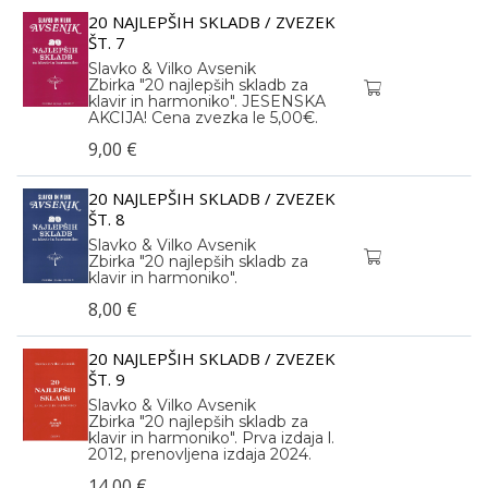
20 NAJLEPŠIH SKLADB / ZVEZEK
ŠT. 7
Slavko & Vilko Avsenik
Zbirka "20 najlepših skladb za
klavir in harmoniko". JESENSKA
AKCIJA! Cena zvezka le 5,00€.
9,00 €
20 NAJLEPŠIH SKLADB / ZVEZEK
ŠT. 8
Slavko & Vilko Avsenik
Zbirka "20 najlepših skladb za
klavir in harmoniko".
8,00 €
20 NAJLEPŠIH SKLADB / ZVEZEK
ŠT. 9
Slavko & Vilko Avsenik
Zbirka "20 najlepših skladb za
klavir in harmoniko". Prva izdaja l.
2012, prenovljena izdaja 2024.
14,00 €