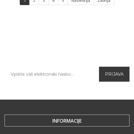
1
2
3
4
5
Naslednja
Zadnja
PRIJAVA NA E-NOVICE
Prijavite se na naše elektronske novice in prvi
izvedite za aktualne ugodnosti in novo
ponudbo v spletni trgovini.
INFORMACIJE