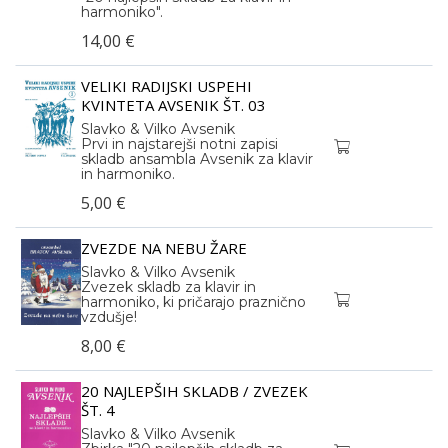
harmoniko".
14,00 €
VELIKI RADIJSKI USPEHI
KVINTETA AVSENIK ŠT. 03
Slavko & Vilko Avsenik
Prvi in najstarejši notni zapisi
skladb ansambla Avsenik za klavir
in harmoniko.
5,00 €
ZVEZDE NA NEBU ŽARE
Slavko & Vilko Avsenik
Zvezek skladb za klavir in
harmoniko, ki pričarajo praznično
vzdušje!
8,00 €
20 NAJLEPŠIH SKLADB / ZVEZEK
ŠT. 4
Slavko & Vilko Avsenik