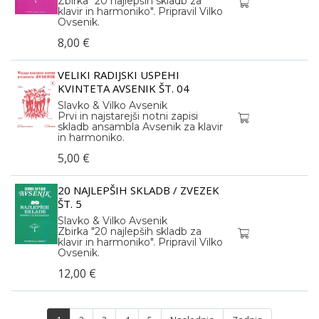
Zbirka "20 najlepših skladb za
klavir in harmoniko". Pripravil Vilko
Ovsenik.
8,00 €
VELIKI RADIJSKI USPEHI
KVINTETA AVSENIK ŠT. 04
Slavko & Vilko Avsenik
Prvi in najstarejši notni zapisi
skladb ansambla Avsenik za klavir
in harmoniko.
5,00 €
20 NAJLEPŠIH SKLADB / ZVEZEK
ŠT. 5
Slavko & Vilko Avsenik
Zbirka "20 najlepših skladb za
klavir in harmoniko". Pripravil Vilko
Ovsenik.
12,00 €