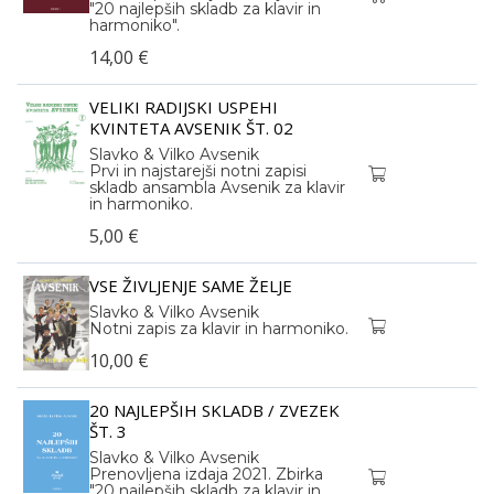
"20 najlepših skladb za klavir in
harmoniko".
14,00 €
VELIKI RADIJSKI USPEHI
KVINTETA AVSENIK ŠT. 02
Slavko & Vilko Avsenik
Prvi in najstarejši notni zapisi
skladb ansambla Avsenik za klavir
in harmoniko.
5,00 €
VSE ŽIVLJENJE SAME ŽELJE
Slavko & Vilko Avsenik
Notni zapis za klavir in harmoniko.
10,00 €
20 NAJLEPŠIH SKLADB / ZVEZEK
ŠT. 3
Slavko & Vilko Avsenik
Prenovljena izdaja 2021. Zbirka
"20 najlepših skladb za klavir in