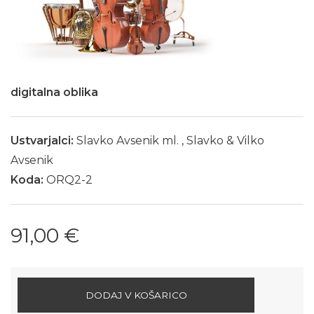
digitalna oblika
Ustvarjalci:
Slavko Avsenik ml.
,
Slavko & Vilko
Avsenik
Koda:
ORQ2-2
91,00 €
DODAJ V KOŠARICO