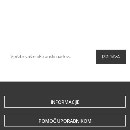
PRIJAVA NA E-NOVICE
Prijavite se na naše elektronske novice in prvi
izvedite za aktualne ugodnosti in novo
ponudbo v spletni trgovini.
INFORMACIJE
POMOČ UPORABNIKOM