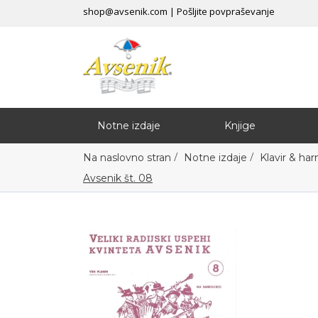
shop@avsenik.com
|
Pošljite povpraševanje
Notne izdaje
Knjige
/
/
Na naslovno stran
Notne izdaje
Klavir & ha
Avsenik št. 08