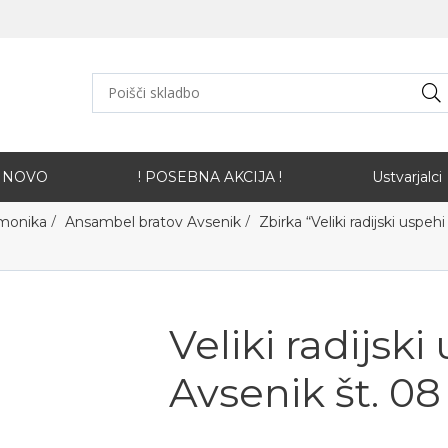
NOVO
! POSEBNA AKCIJA !
Ustvarjalci
/
/
rmonika
Ansambel bratov Avsenik
Zbirka “Veliki radijski uspeh
Veliki radijski
Avsenik št. 08