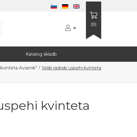
(0)
Katalog skladb
/
i kvinteta Avsenik”
Veliki radijski uspehi kvinteta
 uspehi kvinteta