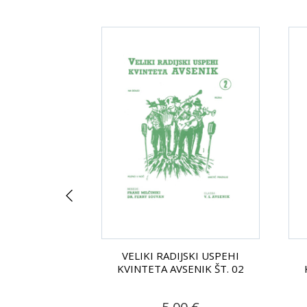
SKI USPEHI
VELIKI RADIJSKI USPEHI
ENIK ŠT. 01
KVINTETA AVSENIK ŠT. 02