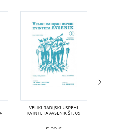
VELIKI RADIJSKI USPEHI
VELIKI RA
4
KVINTETA AVSENIK ŠT. 05
KVINTETA A