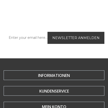
Abonnieren Sie unseren e-Newsletter und
werden Sie immer als erster über unsere
aktuellen Sonderangebote und das neue
Produktangebot im Onlineshop informiert
INFORMATIONEN
KUNDENSERVICE
MEIN KONTO