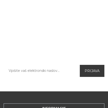
PRIJAVA NA E-NOVICE
Prijavite se na naše elektronske novice in prvi
izvedite za aktualne ugodnosti in novo
ponudbo v spletni trgovini.