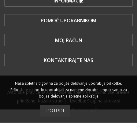
INFORMACIJE
POMOČ UPORABNIKOM
MOJ RAČUN
KONTAKTIRAJTE NAS
Naša spletna trgovina za boljše delovanje uporablja piškotke.
Piškotki se ne bodo uporabljali za namene zlorabe ampak samo za
Avtorske pravice © 2026 Avsenik spletna trgovina. Vse pravice
boljše delovanje spletne aplikacije
|
pridržane.
Kazalo strani
Izvedba: Skupina stroka.si
Preberi več
POTRDI