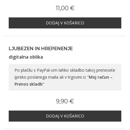
11,00 €
DODAJ V KOŠARICO
LJUBEZEN IN HREPENENJE
digitalna oblika
Po plačilu s PayPal-om lahko skladbo takoj prenesete
(preko poslanega maila ali v trgovini iz "
Moj račun –
Prenos skladb
"
9,90 €
DODAJ V KOŠARICO