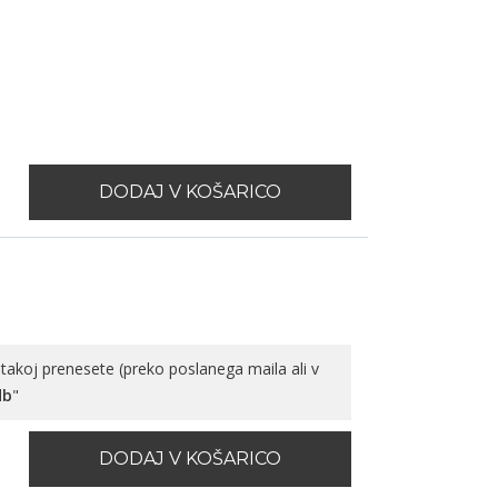
DODAJ V KOŠARICO
takoj prenesete (preko poslanega maila ali v
db
"
DODAJ V KOŠARICO