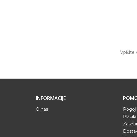
INFORMACIJE
POMO
O nas
Pogoji
Plačila
Zaseb
Dostav