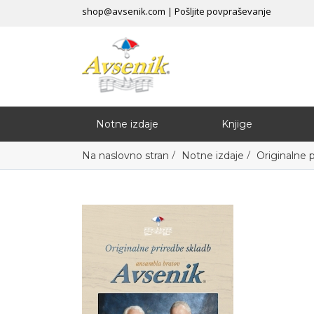
shop@avsenik.com
|
Pošljite povpraševanje
Notne izdaje
Knjige
/
/
Na naslovno stran
Notne izdaje
Originalne 