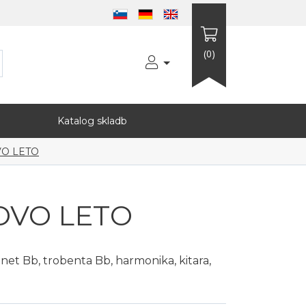
(0)
Katalog skladb
VO LETO
OVO LETO
inet Bb, trobenta Bb, harmonika, kitara,