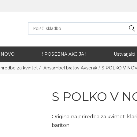
NOVO
! POSEBNA AKCIJA !
Ustvarjalci
/
/
priredbe za kvintet
Ansambel bratov Avsenik
S POLKO V NO
S POLKO V N
Originalna priredba za kvintet: klar
bariton