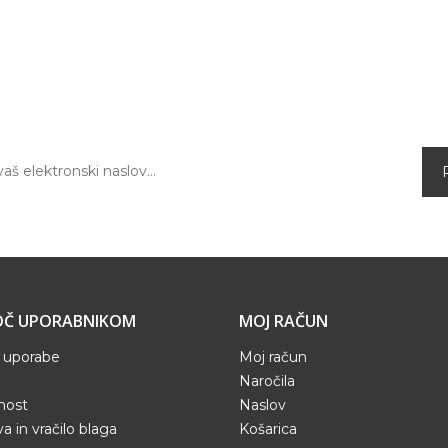
PRIJAVA NA E-NOVICE
Prijavite se na naše elektronske novice in prvi
izvedite za aktualne ugodnosti in novo
ponudbo v spletni trgovini.
Č UPORABNIKOM
MOJ RAČUN
 uporabe
Moj račun
Naročila
nost
Naslov
a in vračilo blaga
Košarica