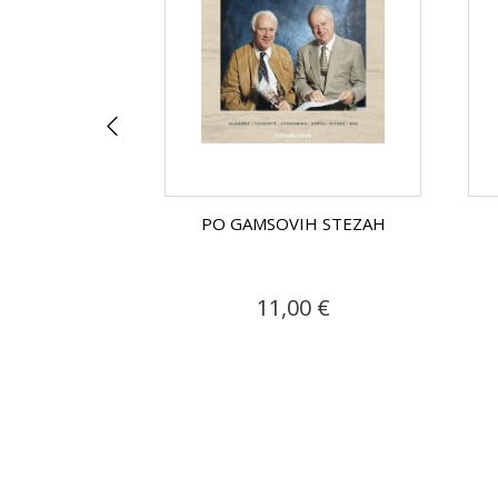
H STEZAH
PO GAMSOVIH STEZAH
90 €
11,00 €