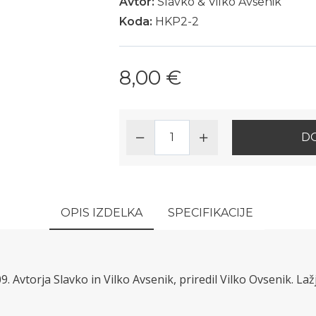
Avtor:
Slavko & Vilko Avsenik
Koda:
HKP2-2
8,00 €
DO
OPIS IZDELKA
SPECIFIKACIJE
09. Avtorja Slavko in Vilko Avsenik, priredil Vilko Ovsenik. L