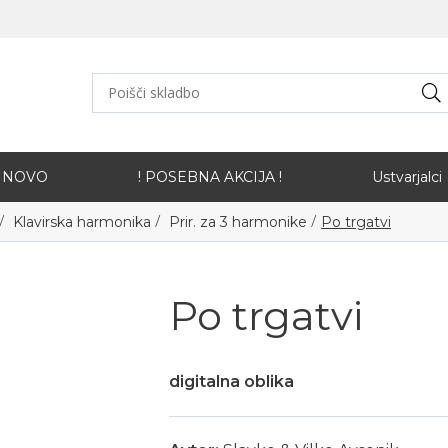
NOVO
! POSEBNA AKCIJA !
Ustvarjalci
/
/
/
Klavirska harmonika
Prir. za 3 harmonike
Po trgatvi
Po trgatvi
digitalna oblika