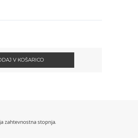
DAJ V KOŠARICO
ažja zahtevnostna stopnja.