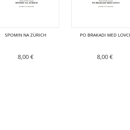
SPOMIN NA ZÜRICH
PO BRAKADI MED LOVC
8,00 €
8,00 €
PRIJAVA NA E-NOVICE
Prijavite se na naše elektronske novice in prvi
izvedite za aktualne ugodnosti in novo