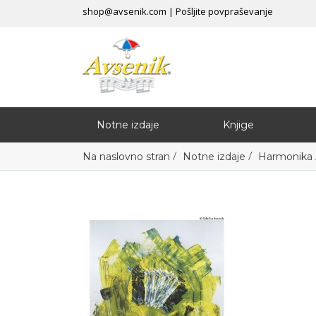
shop@avsenik.com
|
Pošljite povpraševanje
Notne izdaje
Knjige
/
/
Na naslovno stran
Notne izdaje
Harmonika