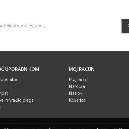
ponudbo v spletni trgovini.
Č UPORABNIKOM
MOJ RAČUN
 uporabe
Moj račun
Naročila
nost
Naslov
a in vračilo blaga
Košarica
e