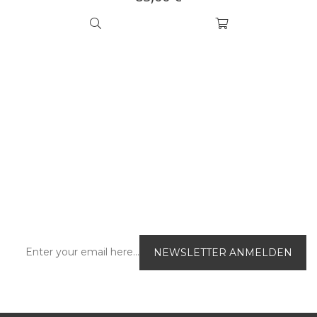
NEWSLETTER-ANMELDUNG
Abonnieren Sie unseren e-Newsletter und
werden Sie immer als erster über unsere
aktuellen Sonderangebote und das neue
Produktangebot im Onlineshop informiert