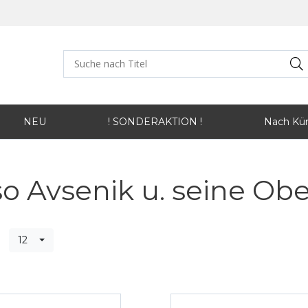
NEU
! SONDERAKTION !
Nach Kün
o Avsenik u. seine Obe
12