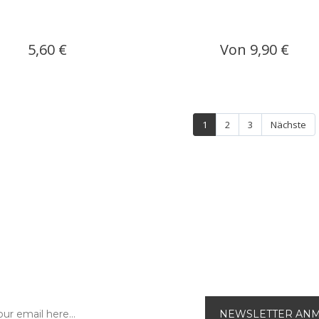
5,60 €
Von 9,90 €
1
2
3
Nächste
NEWSLETTER-ANMELDUNG
Abonnieren Sie unseren e-Newsletter und
werden Sie immer als erster über unsere
aktuellen Sonderangebote und das neue
Produktangebot im Onlineshop informiert